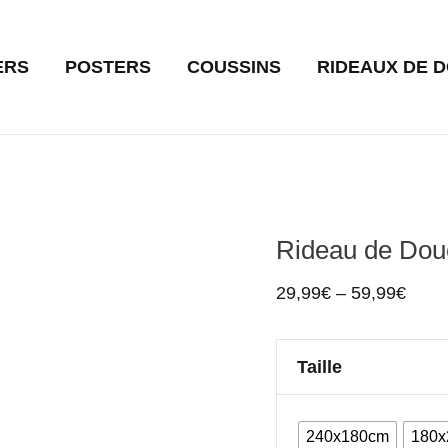
quantité
de
ERS
POSTERS
COUSSINS
RIDEAUX DE 
Rideau
de
Douche
Jungle
Vivifiante
Rideau de Douc
29,99
€
–
59,99
€
Taille
240x180cm
180