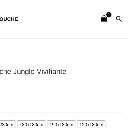
Rec
DOUCHE
he Jungle Vivifiante
x230cm
180x180cm
150x180cm
120x180cm