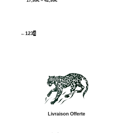
17,99
€
–
42,99
€
←
1
2
3
4
Livraison Offerte