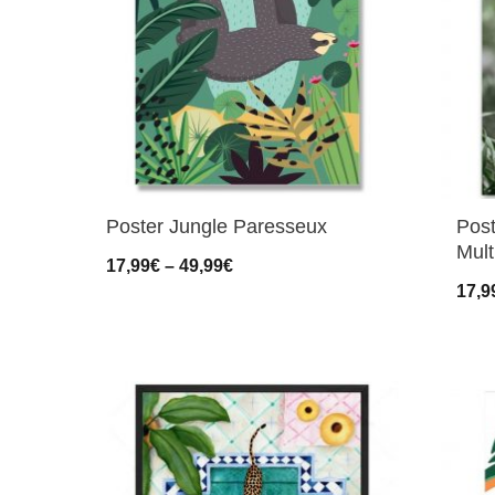
Poster Jungle Paresseux
Post
Mult
17,99
€
–
49,99
€
17,9