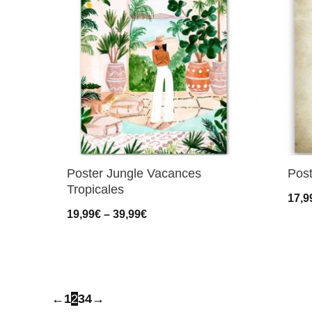
Poster Jungle Vacances
Post
Tropicales
17,9
19,99
€
–
39,99
€
←
1
2
3
4
→