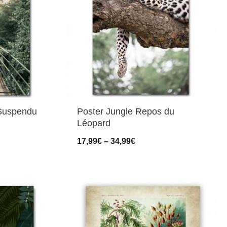
 Suspendu
Poster Jungle Repos du
Léopard
17,99
€
–
34,99
€