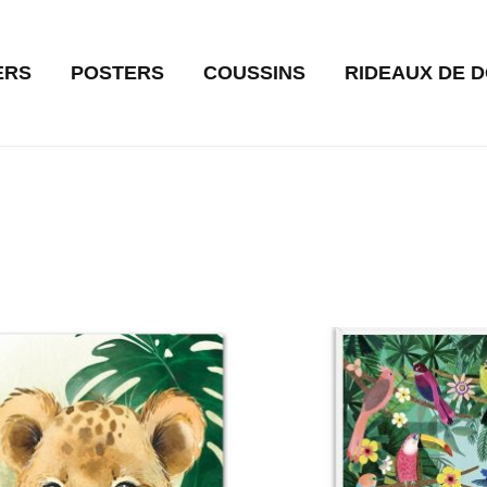
ERS
POSTERS
COUSSINS
RIDEAUX DE 