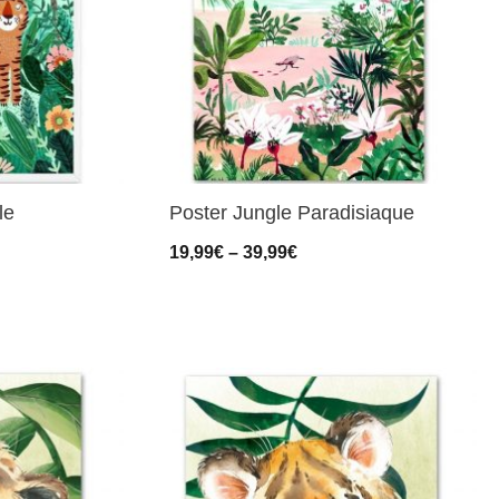
le
Poster Jungle Paradisiaque
19,99
€
–
39,99
€