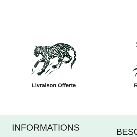
Livraison Offerte
R
INFORMATIONS
BESO