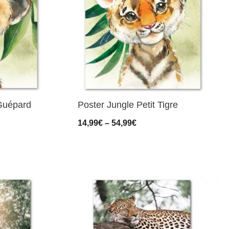
 Guépard
Poster Jungle Petit Tigre
14,99
€
–
54,99
€