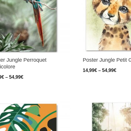
er Jungle Perroquet
Poster Jungle Petit
icolore
14,99
€
–
54,99
€
9
€
–
54,99
€