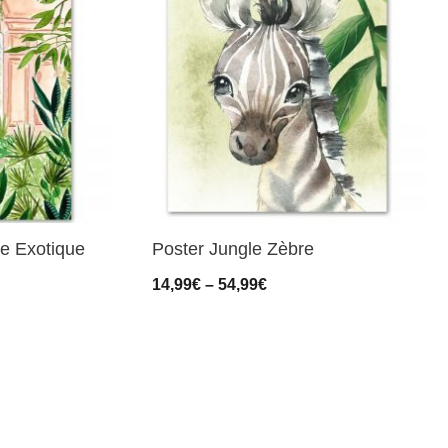
e Exotique
Poster Jungle Zèbre
14,99
€
–
54,99
€