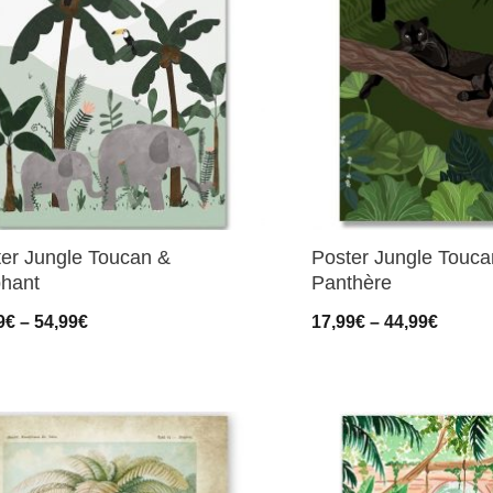
er Jungle Toucan &
Poster Jungle Touca
phant
Panthère
9
€
–
54,99
€
17,99
€
–
44,99
€