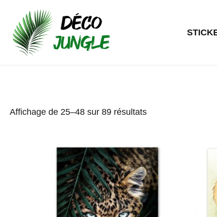
Aller
au
STICK
contenu
Affichage de 25–48 sur 89 résultats