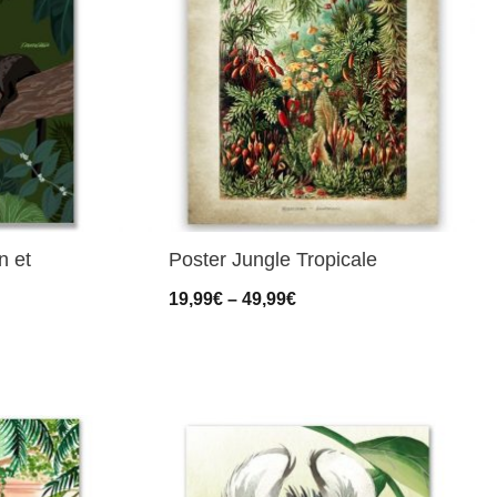
n et
Poster Jungle Tropicale
19,99
€
–
49,99
€